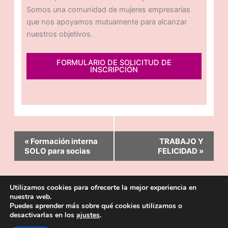
Somos una comunidad de mujeres empresarias
que nos apoyamos mutuamente para alcanzar
nuestros objetivos.
FORMULARIO DE SOLICITUD DE
INSCRIPCIÓN
Navegación
«
Formación interna
TRABAJO Y
del
SOLO para socias
FELICIDAD
»
Evento
Utilizamos cookies para ofrecerte la mejor experiencia en
nuestra web.
Puedes aprender más sobre qué cookies utilizamos o
Copyright © 2026 | Sitio web desarrollado por
Duando
desactivarlas en los
ajustes
.