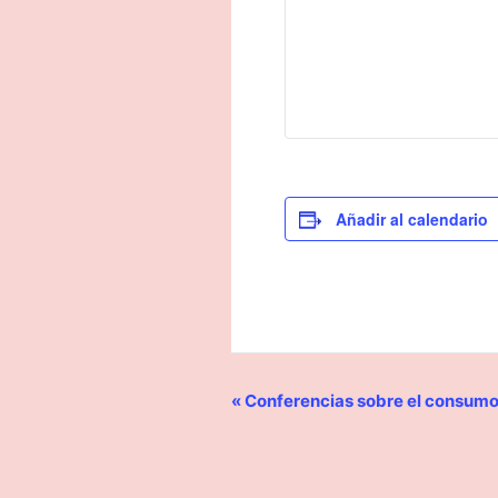
Añadir al calendario
«
Conferencias sobre el consumo
Navegación
del
Evento