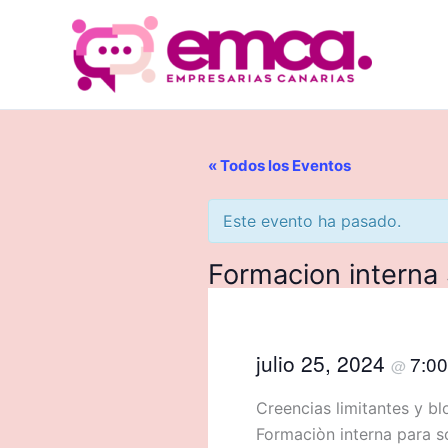
Ir
al
contenido
« Todos los Eventos
Este evento ha pasado.
Formacion interna
julio 25, 2024
7:0
@
Creencias limitantes y b
Formaciòn interna para s