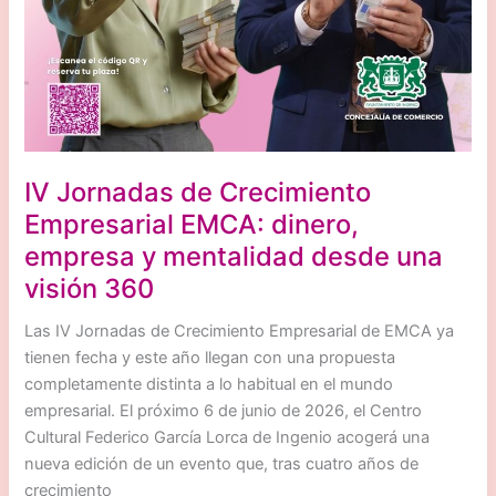
IV Jornadas de Crecimiento
Empresarial EMCA: dinero,
empresa y mentalidad desde una
visión 360
Las IV Jornadas de Crecimiento Empresarial de EMCA ya
tienen fecha y este año llegan con una propuesta
completamente distinta a lo habitual en el mundo
empresarial. El próximo 6 de junio de 2026, el Centro
Cultural Federico García Lorca de Ingenio acogerá una
nueva edición de un evento que, tras cuatro años de
crecimiento