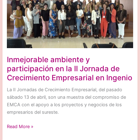
EMCA
2024
Inmejorable ambiente y
participación en la II Jornada de
Crecimiento Empresarial en Ingenio
La II Jornadas de Crecimiento Empresarial, del pasado
sábado 13 de abril, son una muestra del compromiso de
EMCA con el apoyo a los proyectos y negocios de los
empresarios del sureste.
Inmejorable
Read More »
ambiente