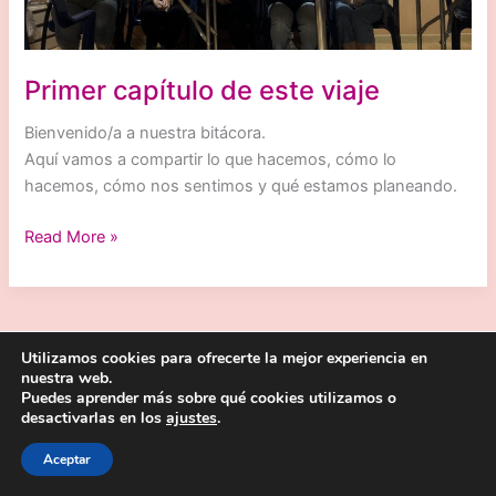
Primer capítulo de este viaje
Bienvenido/a a nuestra bitácora.
Aquí vamos a compartir lo que hacemos, cómo lo
hacemos, cómo nos sentimos y qué estamos planeando.
Primer
Read More »
capítulo
de
este
viaje
Utilizamos cookies para ofrecerte la mejor experiencia en
nuestra web.
Puedes aprender más sobre qué cookies utilizamos o
Copyright © 2026 | Sitio web desarrollado por
Duando
desactivarlas en los
ajustes
.
Aceptar