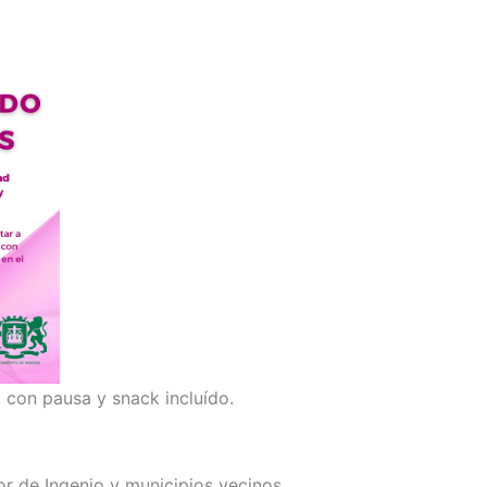
 con pausa y snack incluído.
or de Ingenio y municipios vecinos.