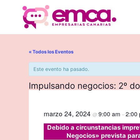
Ir
al
contenido
« Todos los Eventos
Este evento ha pasado.
Impulsando negocios: 2º d
marzo 24, 2024
9:00 am
2:00
@
–
Debido a circunstancias impre
Negocios» prevista para